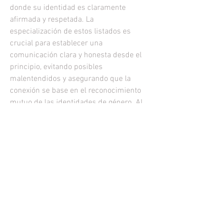
donde su identidad es claramente 
afirmada y respetada. La 
especialización de estos listados es 
crucial para establecer una 
comunicación clara y honesta desde el 
principio, evitando posibles 
malentendidos y asegurando que la 
conexión se base en el reconocimiento 
mutuo de las identidades de género. Al 
revisar estos perfiles, uno se encuentra 
no solo con descripciones de servicios, 
sino a menudo con relatos personales 
de superación y autenticidad que 
añaden una capa de profundidad 
humana a la elección, recordando que 
detrás de cada publicación hay una 
persona con una historia única. Esta 
segmentación del mercado es un 